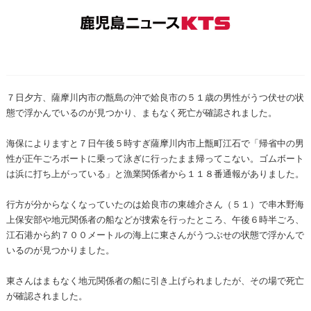
７日夕方、薩摩川内市の甑島の沖で姶良市の５１歳の男性がうつ伏せの状
態で浮かんでいるのが見つかり、まもなく死亡が確認されました。
海保によりますと７日午後５時すぎ薩摩川内市上甑町江石で「帰省中の男
性が正午ごろボートに乗って泳ぎに行ったまま帰ってこない。ゴムボート
は浜に打ち上がっている」と漁業関係者から１１８番通報がありました。
行方が分からなくなっていたのは姶良市の東雄介さん（５１）で串木野海
上保安部や地元関係者の船などが捜索を行ったところ、午後６時半ごろ、
江石港から約７００メートルの海上に東さんがうつぶせの状態で浮かんで
いるのが見つかりました。
東さんはまもなく地元関係者の船に引き上げられましたが、その場で死亡
が確認されました。