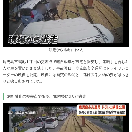
現場から逃走する3人
鹿児島市鴨池１丁目の交差点で軽自動車が市電と衝突し、運転手を含む3
人が車を置いたまま逃走した。事故翌日、鹿児島市交通局はドライブレコ
ーダーの映像を公開。映像には衝突の瞬間と、逃げ去る人物の姿がはっき
りと映し出されていた。
右折禁止の交差点で衝突、10秒後に3人が逃走