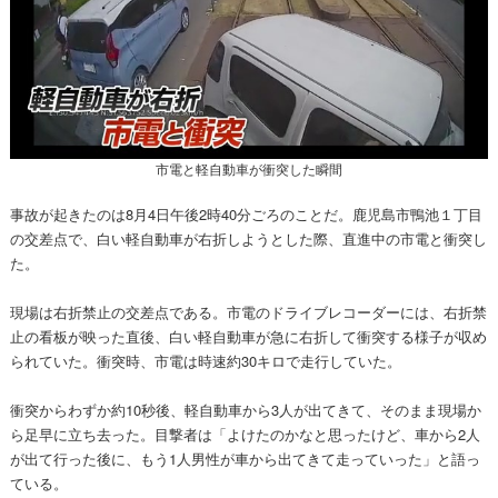
市電と軽自動車が衝突した瞬間
事故が起きたのは8月4日午後2時40分ごろのことだ。鹿児島市鴨池１丁目
の交差点で、白い軽自動車が右折しようとした際、直進中の市電と衝突し
た。
現場は右折禁止の交差点である。市電のドライブレコーダーには、右折禁
止の看板が映った直後、白い軽自動車が急に右折して衝突する様子が収め
られていた。衝突時、市電は時速約30キロで走行していた。
衝突からわずか約10秒後、軽自動車から3人が出てきて、そのまま現場か
ら足早に立ち去った。目撃者は「よけたのかなと思ったけど、車から2人
が出て行った後に、もう1人男性が車から出てきて走っていった」と語っ
ている。