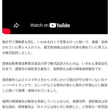
無許可で運輸業を営む、いわゆる白トラ営業を行った疑いで、逮捕・送検
されていた男ら４人のうち、鹿児島地検は会社の代表を務めていた男２人
を略式起訴しました。
貨物自動車運送事業法違反の罪で略式起訴されたのは、いずれも運送会社
社長で、鹿屋市の湯前貴大被告と、福岡県久山町の鳴海雄樹被告です。
湯前被告らは２０２６年２月から３月にかけて国の許可を得ていない白ナ
ンバーのトラックで、カンパチなどを県内の港から県外の市場などに輸送
した疑いで逮捕・送検されていました。
福岡の鳴海被告が輸送を依頼していたとみられ、逮捕当時、湯前被告は容
疑を認め、鳴海被告は「白トラとは知らずに依頼した」と容疑を一部否認