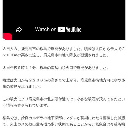
８日夕方、鹿児島市の桜島で爆発がありました。噴煙は火口から最大で２
２００ｍの高さに達し、鹿児島市街地で降灰が観測されました。
８日午後５時１４分、桜島の南岳山頂火口で爆発がありました。
噴煙は火口から２２００ｍの高さまで上がり、鹿児島市街地方向にやや多
量の噴煙が流れました。
この噴火により鹿児島市の北ふ頭付近では、小さな噴石が飛んできたとい
う情報も寄せられています。
桜島では、姶良カルデラの地下深部にマグマが長期にわたり蓄積した状態
で、火山ガスの放出量も概ね多い状態であることから、気象台は今後も噴