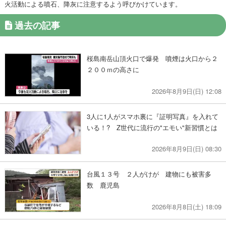
火活動による噴石、降灰に注意するよう呼びかけています。
過去の記事
桜島南岳山頂火口で爆発 噴煙は火口から２
２００ｍの高さに
2026年8月9日(日) 12:08
3人に1人がスマホ裏に『証明写真』を入れて
いる！? Z世代に流行の"エモい"新習慣とは
2026年8月9日(日) 08:30
台風１３号 ２人がけが 建物にも被害多
数 鹿児島
2026年8月8日(土) 18:09