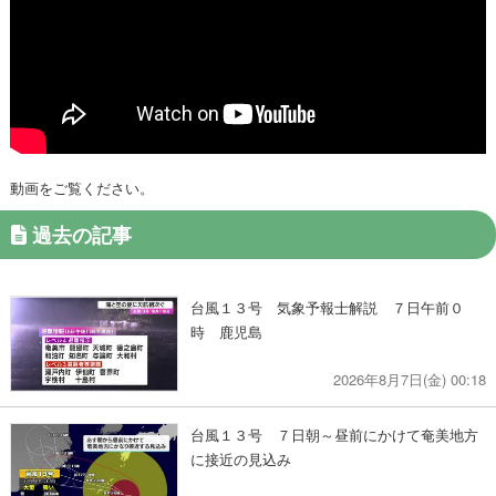
動画をご覧ください。
過去の記事
台風１３号 気象予報士解説 ７日午前０
時 鹿児島
2026年8月7日(金) 00:18
台風１３号 ７日朝～昼前にかけて奄美地方
に接近の見込み