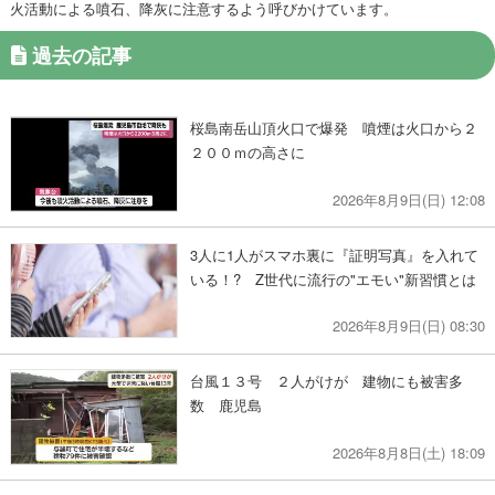
火活動による噴石、降灰に注意するよう呼びかけています。
過去の記事
桜島南岳山頂火口で爆発 噴煙は火口から２
２００ｍの高さに
2026年8月9日(日) 12:08
3人に1人がスマホ裏に『証明写真』を入れて
いる！? Z世代に流行の"エモい"新習慣とは
2026年8月9日(日) 08:30
台風１３号 ２人がけが 建物にも被害多
数 鹿児島
2026年8月8日(土) 18:09