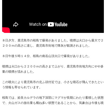
８日夕方、鹿児島市の桜島で爆発がありました。噴煙は火口から最大で２
２００ｍの高さに達し、鹿児島市街地で降灰が観測されました。
８日午後５時１４分、桜島の南岳山頂火口で爆発がありました。
噴煙は火口から２２００ｍの高さまで上がり、鹿児島市街地方向にやや多
量の噴煙が流れました。
この噴火により鹿児島市の北ふ頭付近では、小さな噴石が飛んできたとい
う情報も寄せられています。
桜島では、姶良カルデラの地下深部にマグマが長期にわたり蓄積した状態
で、火山ガスの放出量も概ね多い状態であることから、気象台は今後も噴