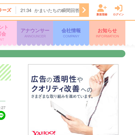
ラーズ
21:34
かまいたちの瞬間回答！★今夜は…焼肉きんぐ＆
新規登録
ログイン
ント
アナウンサー
会社情報
お知らせ
写会
ANNOUNCER
COMPANY
INFORMATION
NT
:27