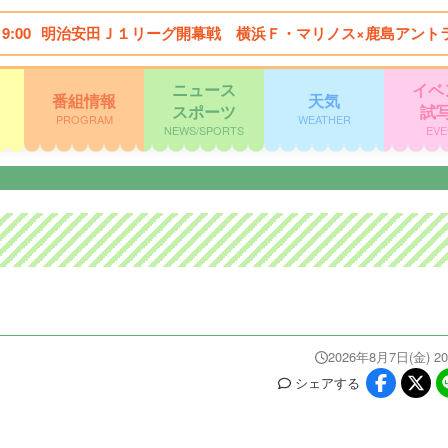
19:00
明治安田Ｊ１リーグ開幕戦 横浜Ｆ・マリノス×鹿島アント
ニュース
イベ
番組情報
天気
スポーツ
試
PROGRAM
WEATHER
NEWS/SPORTS
EVE
2026年8月7日(金) 20
シェア
する