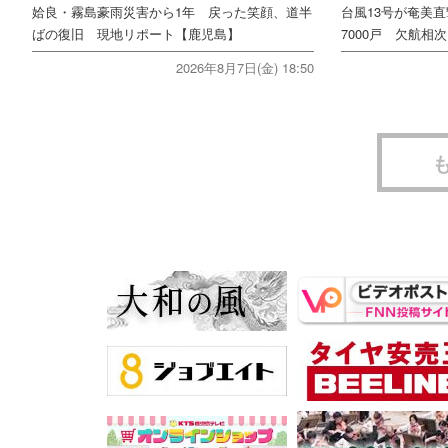
姶良・霧島豪雨災害から1年 戻った笑顔、道半
台風13号が奄美
ばの復旧 現地リポート【鹿児島】
7000戸 欠航相
2026年8月7日(金) 18:50