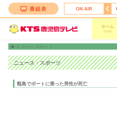
番組表
ON AIR
 Ｎｅｗｓ イット！第１部
18:09
ＫＴＳライブニュース
ホーム
HOME
ニュース・スポーツ
ニュース・スポーツ
甑島でボートに乗った男性が死亡