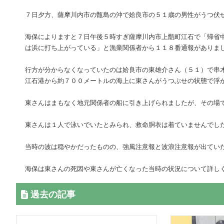
７日夕方、薩摩川内市の甑島の沖で姶良市の５１歳の男性がうつ伏
海保によりますと７日午後５時すぎ薩摩川内市上甑町江石で「帰省
は浜に打ち上がっている」と漁業関係者から１１８番通報がありま
行方が分からなくなっていたのは姶良市の東雄介さん（５１）で串
江石港から約７００メートルの海上に東さんがうつぶせの状態で浮
東さんはまもなく地元関係者の船に引き上げられましたが、その場
東さんは１人で泳いでいたとみられ、救命胴衣は着ていませんでし
当時の波は穏やかだったものの、強風注意報と波浪注意報が出てい
海保は東さんの死因や東さんが亡くなった当時の状況について詳し
過去の記事