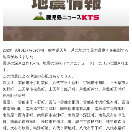
2026年8月6日7時59分頃、熊本県天草・芦北地方で最大震度４を観測する
地震がありました。
震源の深さは約10km、地震の規模（マグニチュード）は5.1と推測されま
す。
この地震による津波の心配はありません。
震度４：雲仙市小浜町雲仙、八代市平山新町、宇城市小川町、上天草市大
矢野町、上天草市松島町、上天草市姫戸町、芦北町芦北、芦北町田浦町、
長島町伊唐島
震度３：雲仙市千々石町、雲仙市雲仙出張所、雲仙市小浜町北本町、雲仙
市南串山町、南島原市口之津町、南島原市南有馬町、南島原市北有馬町、
南島原市西有家町、南島原市布津町、南島原市深江町、南島原市加津佐
町、南島原市有家町、長崎市神浦江川町、諫早市多良見町、諫早市森山
町、大村市玖島、時津町浦、八代市新地町、八代市千丁町、八代市鏡町、