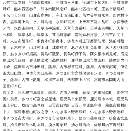
八代市坂本町、宇城市松橋町、宇城市三角町、宇城市不知火町、宇城市豊
野町、熊本西区春日、熊本南区城南町、熊本北区植木町、玉名市横島町、
玉名市天水町、山鹿市鹿央町、宇土市浦田町、熊本美里町永富、西原村小
森、嘉島町上島、氷川町島地、氷川町宮原、上天草市龍ヶ岳町、水俣市牧
ノ内、水俣市陣内、天草市牛深町、天草市倉岳町、天草市有明町、天草市
五和町、津奈木町小津奈木、苓北町志岐、南阿蘇村河陽、人吉市西間下
町、人吉市蟹作町、多良木町多良木、多良木町上球磨消防署、湯前町役
場、五木村甲、山江村山田、球磨村渡、あさぎり町免田東、あさぎり町岡
原、あさぎり町須惠、長島町鷹巣、長島町獅子島、阿久根市鶴見町、鹿児
島出水市緑町、鹿児島出水市高尾野町、鹿児島出水市野田町、薩摩川内市
中郷、薩摩川内市神田町、薩摩川内市祁答院町、薩摩川内市東郷町、伊佐
市大口山野、伊佐市大口鳥巣、さつま町宮之城保健センタ、さつま町神
子、薩摩川内市上甑町、柳川市本町、西都市上の宮、宮崎市高岡町内山、
国富町本庄
震度２：阿久根市赤瀬川、薩摩川内市入来町、薩摩川内市樋脇町、伊佐市
菱刈前目、さつま町宮之城屋地、鹿児島市東郡元、鹿児島市本城、鹿児島
市上谷口、枕崎市高見町、日置市日吉町日置、鹿児島空港、霧島市横川町
中ノ、霧島市福山町牧之原、いちき串木野市緑町、いちき串木野市湊町、
南さつま市大浦町、南さつま市金峰町尾下、姶良市蒲生町北、姶良市宮島
町、姶良市加治木町本町、湧水町栗野、湧水町吉松、薩摩川内市鹿島町
震度１：さつま町求名、鹿児島市下福元、鹿児島市祇園之洲町、鹿児島市