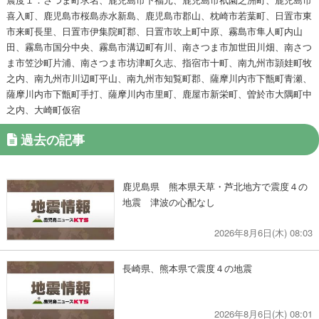
喜入町、鹿児島市桜島赤水新島、鹿児島市郡山、枕崎市若葉町、日置市東
市来町長里、日置市伊集院町郡、日置市吹上町中原、霧島市隼人町内山
田、霧島市国分中央、霧島市溝辺町有川、南さつま市加世田川畑、南さつ
ま市笠沙町片浦、南さつま市坊津町久志、指宿市十町、南九州市頴娃町牧
之内、南九州市川辺町平山、南九州市知覧町郡、薩摩川内市下甑町青瀬、
薩摩川内市下甑町手打、薩摩川内市里町、鹿屋市新栄町、曽於市大隅町中
之内、大崎町仮宿
過去の記事
鹿児島県 熊本県天草・芦北地方で震度４の
地震 津波の心配なし
2026年8月6日(木) 08:03
長崎県、熊本県で震度４の地震
2026年8月6日(木) 08:01