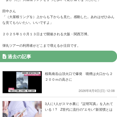
田中さん
「（大屋根リングを）上からも下からも見た。感動した。あれはぜひみん
な見てもらいたい。いいですよ」
２０２５年１０月１３日まで開催される大阪・関西万博。
弾丸ツアーの利用者がどこまで増えるか注目です。
過去の記事
桜島南岳山頂火口で爆発 噴煙は火口から２
２００ｍの高さに
2026年8月9日(日) 12:08
3人に1人がスマホ裏に『証明写真』を入れて
いる！? Z世代に流行の"エモい"新習慣とは