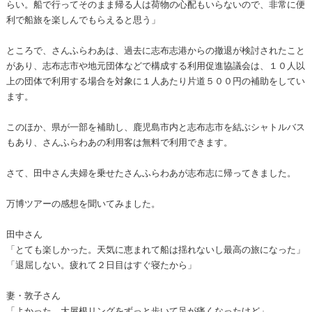
らい。船で行ってそのまま帰る人は荷物の心配もいらないので、非常に便
利で船旅を楽しんでもらえると思う」
ところで、さんふらわあは、過去に志布志港からの撤退が検討されたこと
があり、志布志市や地元団体などで構成する利用促進協議会は、１０人以
上の団体で利用する場合を対象に１人あたり片道５００円の補助をしてい
ます。
このほか、県が一部を補助し、鹿児島市内と志布志市を結ぶシャトルバス
もあり、さんふらわあの利用客は無料で利用できます。
さて、田中さん夫婦を乗せたさんふらわあが志布志に帰ってきました。
万博ツアーの感想を聞いてみました。
田中さん
「とても楽しかった。天気に恵まれて船は揺れないし最高の旅になった」
「退屈しない。疲れて２日目はすぐ寝たから」
妻・敦子さん
「よかった。大屋根リングをずっと歩いて足が痛くなったけど」