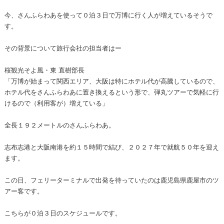
今、さんふらわあを使って０泊３日で万博に行く人が増えているそうで
す。
その背景について旅行会社の担当者はー
桜観光そよ風・東 直樹部長
「万博が始まって関西エリア、大阪は特にホテル代が高騰しているので、
ホテル代をさんふらわあに置き換えるという形で、弾丸ツアーで気軽に行
けるので（利用客が）増えている」
全長１９２メートルのさんふらわあ。
志布志港と大阪南港を約１５時間で結び、２０２７年で就航５０年を迎え
ます。
この日、フェリーターミナルで出発を待っていたのは鹿児島県鹿屋市のツ
アー客です。
こちらが０泊３日のスケジュールです。