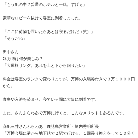
「もう船の中？普通のホテルと一緒。すげぇ」
豪華なロビーを抜けて客室に到着しました。
「ここに荷物を置いたらあとは寝るだけだ（笑）」
「そうだね」
田中さん
Q.万博は何が楽しみ？
「大屋根リング。あれを上と下から回りたい」
料金は客室のランクで変わりますが、万博の入場券付きで３万１０００円
から。
食事や入浴を済ませ、寝ている間に大阪に到着です。
また、さんふらわあで万博に行くと、こんなメリットもあるんです。
商船三井さんふらわあ 鹿児島営業所・垣内秀明所長
「万博会場に港から地下鉄で２駅で行ける。１回乗り換えをして１０分く