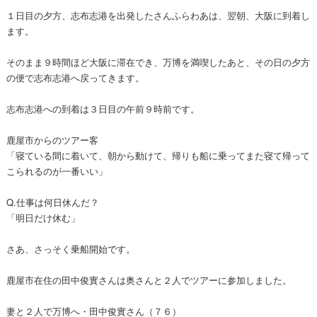
１日目の夕方、志布志港を出発したさんふらわあは、翌朝、大阪に到着し
ます。
そのまま９時間ほど大阪に滞在でき、万博を満喫したあと、その日の夕方
の便で志布志港へ戻ってきます。
志布志港への到着は３日目の午前９時前です。
鹿屋市からのツアー客
「寝ている間に着いて、朝から動けて、帰りも船に乗ってまた寝て帰って
こられるのが一番いい」
Q.仕事は何日休んだ？
「明日だけ休む」
さあ、さっそく乗船開始です。
鹿屋市在住の田中俊實さんは奥さんと２人でツアーに参加しました。
妻と２人で万博へ・田中俊實さん（７６）