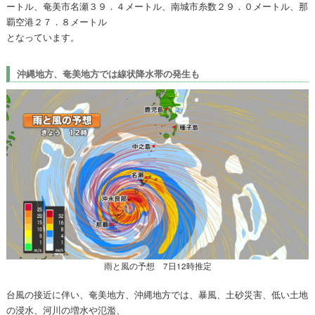
ートル、奄美市名瀬３９．４メートル、南城市糸数２９．０メートル、那
覇空港２７．８メートル
となっています。
沖縄地方、奄美地方では線状降水帯の発生も
雨と風の予想 7日12時推定
台風の接近に伴い、奄美地方、沖縄地方では、暴風、土砂災害、低い土地
の浸水、河川の増水や氾濫、