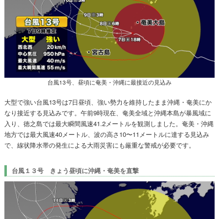
台風13号、昼頃に奄美・沖縄に最接近の見込み
大型で強い台風13号は7日昼頃、強い勢力を維持したまま沖縄・奄美にか
なり接近する見込みです。午前9時現在、奄美全域と沖縄本島が暴風域に
入り、徳之島では最大瞬間風速41.2メートルを観測しました。奄美・沖縄
地方では最大風速40メートル、波の高さ10〜11メートルに達する見込み
で、線状降水帯の発生による大雨災害にも厳重な警戒が必要です。
台風１３号 きょう昼頃に沖縄・奄美を直撃