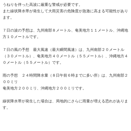
うねりを伴った高波に厳重な警戒が必要です。
また線状降水帯が発生して大雨災害の危険度が急激に高まる可能性があり
ます。
７日の波の予想は、九州南部８メートル、奄美地方１１メートル、沖縄地
方１０メートルです。
７日の風の予想 最大風速（最大瞬間風速）は、九州南部２０メートル
（３０メートル）、奄美地方４０メートル（５５メートル）、沖縄地方４
０メートル（５５メートル）です。
雨の予想 ２４時間降水量（８日午前６時までに多い所）は、九州南部２
００ミリ
奄美地方２００ミリ、沖縄地方２００ミリです。
線状降水帯が発生した場合は、局地的にさらに雨量が増える恐れがありま
す。