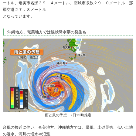
ートル、奄美市名瀬３９．４メートル、南城市糸数２９．０メートル、那
覇空港２７．８メートル
となっています。
沖縄地方、奄美地方では線状降水帯の発生も
雨と風の予想 7日12時推定
台風の接近に伴い、奄美地方、沖縄地方では、暴風、土砂災害、低い土地
の浸水、河川の増水や氾濫、