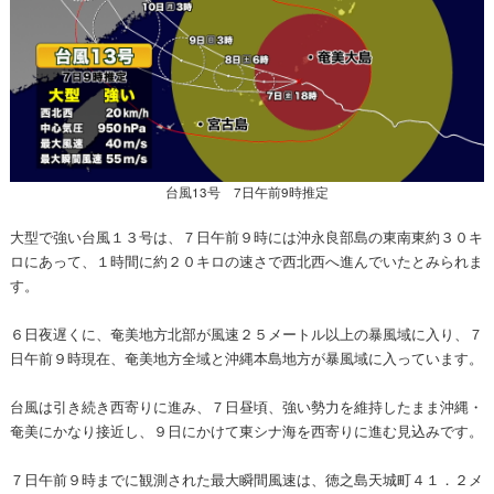
台風13号 7日午前9時推定
大型で強い台風１３号は、７日午前９時には沖永良部島の東南東約３０キ
ロにあって、１時間に約２０キロの速さで西北西へ進んでいたとみられま
す。
６日夜遅くに、奄美地方北部が風速２５メートル以上の暴風域に入り、７
日午前９時現在、奄美地方全域と沖縄本島地方が暴風域に入っています。
台風は引き続き西寄りに進み、７日昼頃、強い勢力を維持したまま沖縄・
奄美にかなり接近し、９日にかけて東シナ海を西寄りに進む見込みです。
７日午前９時までに観測された最大瞬間風速は、徳之島天城町４１．２メ