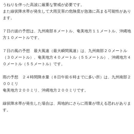
うねりを伴った高波に厳重な警戒が必要です。
また線状降水帯が発生して大雨災害の危険度が急激に高まる可能性があり
ます。
７日の波の予想は、九州南部８メートル、奄美地方１１メートル、沖縄地
方１０メートルです。
７日の風の予想 最大風速（最大瞬間風速）は、九州南部２０メートル
（３０メートル）、奄美地方４０メートル（５５メートル）、沖縄地方４
０メートル（５５メートル）です。
雨の予想 ２４時間降水量（８日午前６時までに多い所）は、九州南部２
００ミリ
奄美地方２００ミリ、沖縄地方２００ミリです。
線状降水帯が発生した場合は、局地的にさらに雨量が増える恐れがありま
す。