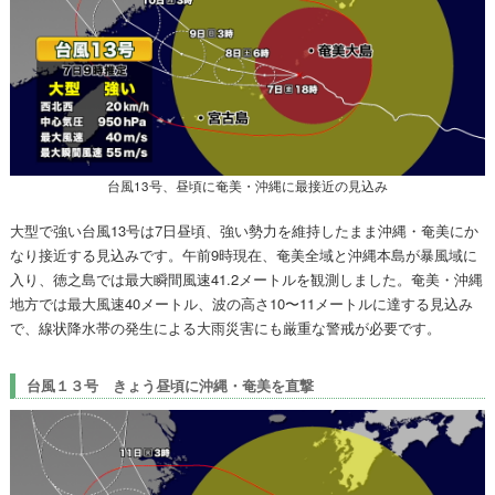
台風13号、昼頃に奄美・沖縄に最接近の見込み
大型で強い台風13号は7日昼頃、強い勢力を維持したまま沖縄・奄美にか
なり接近する見込みです。午前9時現在、奄美全域と沖縄本島が暴風域に
入り、徳之島では最大瞬間風速41.2メートルを観測しました。奄美・沖縄
地方では最大風速40メートル、波の高さ10〜11メートルに達する見込み
で、線状降水帯の発生による大雨災害にも厳重な警戒が必要です。
台風１３号 きょう昼頃に沖縄・奄美を直撃