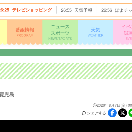
26:25
テレビショッピング
26:55
天気予報
26:56
ぽよチ
ニュース
イベ
番組情報
天気
スポーツ
試
PROGRAM
WEATHER
NEWS/SPORTS
EVE
鹿児島
2026年8月7日(金) 00
シェア
する