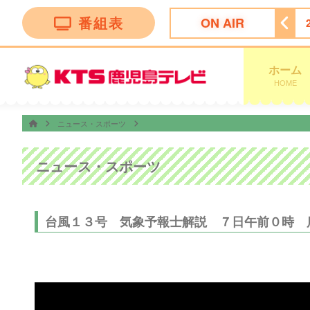
番組表
ON AIR
ーズン２
25:25
ゴッドタン
25:55
テレビショッピング
ホーム
HOME
ニュース・スポーツ
ニュース・スポーツ
台風１３号 気象予報士解説 ７日午前０時 