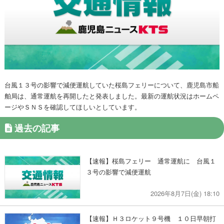
台風１３号の影響で減便運航していた桜島フェリーについて、鹿児島市船
舶局は、通常運航を再開したと発表しました。最新の運航状況はホームペ
ージやＳＮＳを確認してほしいとしています。
過去の記事
【速報】桜島フェリー 通常運航に 台風１
３号の影響で減便運航
2026年8月7日(金) 18:10
【速報】Ｈ３ロケット９号機 １０日早朝打