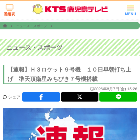
番組表
MENU
ニュース・スポーツ
ニュース・スポーツ
【速報】Ｈ３ロケット９号機 １０日早朝打ち上
げ 準天頂衛星みちびき７号機搭載
2026年8月7日(金) 15:26
シェア