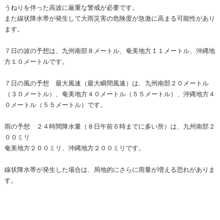
うねりを伴った高波に厳重な警戒が必要です。
また線状降水帯が発生して大雨災害の危険度が急激に高まる可能性があり
ます。
７日の波の予想は、九州南部８メートル、奄美地方１１メートル、沖縄地
方１０メートルです。
７日の風の予想 最大風速（最大瞬間風速）は、九州南部２０メートル
（３０メートル）、奄美地方４０メートル（５５メートル）、沖縄地方４
０メートル（５５メートル）です。
雨の予想 ２４時間降水量（８日午前６時までに多い所）は、九州南部２
００ミリ
奄美地方２００ミリ、沖縄地方２００ミリです。
線状降水帯が発生した場合は、局地的にさらに雨量が増える恐れがありま
す。