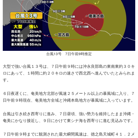
台風13号 7日午前9時推定
大型で強い台風１３号は、７日午前９時には沖永良部島の東南東約３０キ
ロにあって、１時間に約２０キロの速さで西北西へ進んでいたとみられま
す。
６日夜遅くに、奄美地方北部が風速２５メートル以上の暴風域に入り、７
日午前９時現在、奄美地方全域と沖縄本島地方が暴風域に入っています。
台風は引き続き西寄りに進み、７日昼頃、強い勢力を維持したまま沖縄・
奄美にかなり接近し、９日にかけて東シナ海を西寄りに進む見込みです。
７日午前９時までに観測された最大瞬間風速は、徳之島天城町４１．２メ