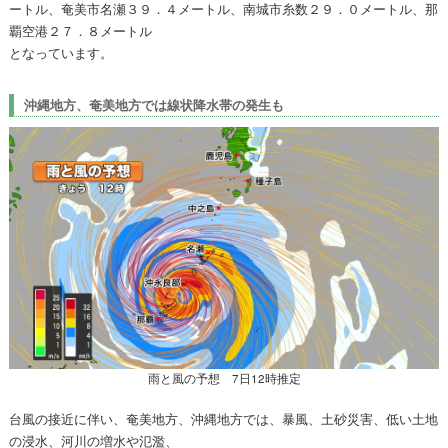
ートル、奄美市名瀬３９．４メートル、南城市糸数２９．０メートル、那
覇空港２７．８メートル
となっています。
沖縄地方、奄美地方では線状降水帯の発生も
雨と風の予想 7日12時推定
台風の接近に伴い、奄美地方、沖縄地方では、暴風、土砂災害、低い土地
の浸水、河川の増水や氾濫、