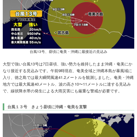
台風13号、昼頃に奄美・沖縄に最接近の見込み
大型で強い台風13号は7日昼頃、強い勢力を維持したまま沖縄・奄美にか
なり接近する見込みです。午前9時現在、奄美全域と沖縄本島が暴風域に
入り、徳之島では最大瞬間風速41.2メートルを観測しました。奄美・沖縄
地方では最大風速40メートル、波の高さ10〜11メートルに達する見込み
で、線状降水帯の発生による大雨災害にも厳重な警戒が必要です。
台風１３号 きょう昼頃に沖縄・奄美を直撃