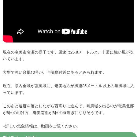
現在の奄美市名瀬の様子です。風速は25.8メートルと、非常に強い風が吹
いています。
大型で強い台風13号が、与論島付近にあるとみられます。
現在、県内全域が強風域に、奄美地方が風速25メートル以上の暴風域に入
っています。
このあと速度を落としながら西寄りに進んで、暴風域を出るのが奄美北部
が8日の明け方、奄美南部が8日の昼過ぎになりそうです。
※詳しい気象情報は、動画をご覧ください。