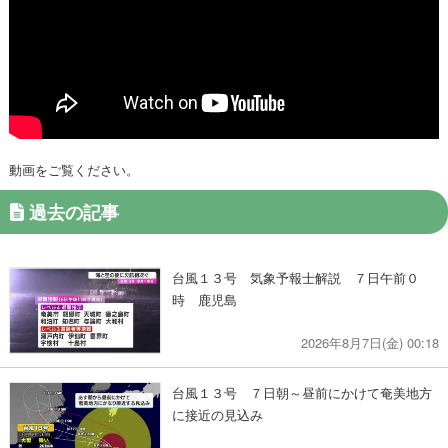
動画をご覧ください。
過去の記事
台風１３号 気象予報士解説 ７日午前０
時 鹿児島
2026年8月7日(金) 00:18
台風１３号 ７日朝～昼前にかけて奄美地方
に接近の見込み