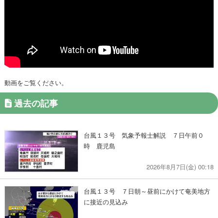
動画をご覧ください。
過去の記事
台風１３号 気象予報士解説 ７日午前０
時 鹿児島
2026年8月7日(金) 00:18
台風１３号 ７日朝～昼前にかけて奄美地方
に接近の見込み