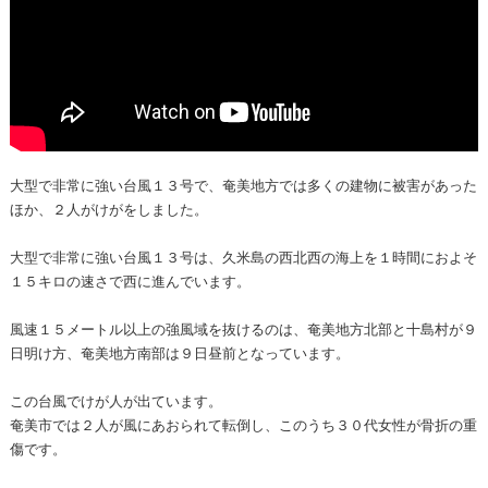
大型で非常に強い台風１３号で、奄美地方では多くの建物に被害があった
ほか、２人がけがをしました。
大型で非常に強い台風１３号は、久米島の西北西の海上を１時間におよそ
１５キロの速さで西に進んでいます。
風速１５メートル以上の強風域を抜けるのは、奄美地方北部と十島村が９
日明け方、奄美地方南部は９日昼前となっています。
この台風でけが人が出ています。
奄美市では２人が風にあおられて転倒し、このうち３０代女性が骨折の重
傷です。