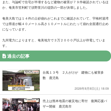
また、与論町で住宅が半壊するなど建物の被害が７９件確認されているほ
か、奄美市笠利町で須野里川の堤防の一部が決壊しました。
奄美大島では１４件の土砂崩れがこれまでに確認されていて、宇検村湯湾
では県道が幅４０メートル高さ１０メートルにわたって崩れ全面通行止め
になっています。
九州電力によりますと、奄美地方で３万２０００戸以上が停電していま
す。
過去の記事
台風１３号 ２人がけが 建物にも被害多
数 鹿児島
2026年8月8日(土) 18:09
売上は熊本地震の被災地に寄付 復興応援バ
ザー開催 鹿児島市