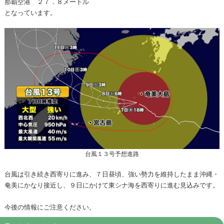
那覇空港 ２７．８メートル
となっています。
台風１３号予想進路
台風は引き続き西寄りに進み、７日昼頃、強い勢力を維持したまま沖縄・
奄美にかなり接近し、９日にかけて東シナ海を西寄りに進む見込みです。
今後の情報にご注意ください。