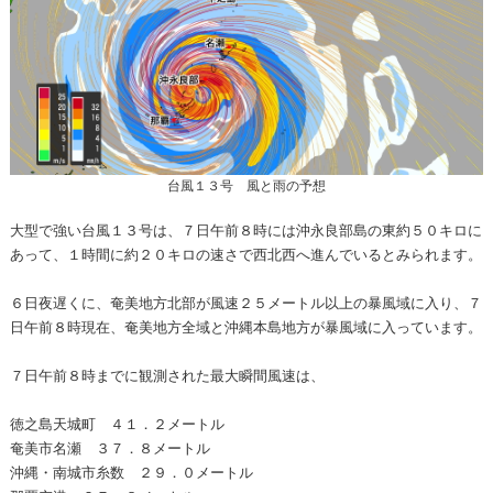
台風１３号 風と雨の予想
大型で強い台風１３号は、７日午前８時には沖永良部島の東約５０キロに
あって、１時間に約２０キロの速さで西北西へ進んでいるとみられます。
６日夜遅くに、奄美地方北部が風速２５メートル以上の暴風域に入り、７
日午前８時現在、奄美地方全域と沖縄本島地方が暴風域に入っています。
７日午前８時までに観測された最大瞬間風速は、
徳之島天城町 ４１．２メートル
奄美市名瀬 ３７．８メートル
沖縄・南城市糸数 ２９．０メートル