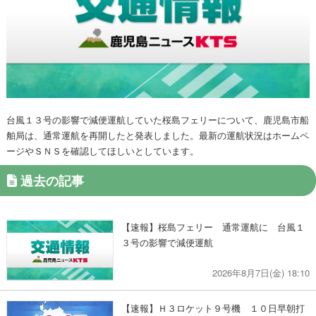
台風１３号の影響で減便運航していた桜島フェリーについて、鹿児島市船
舶局は、通常運航を再開したと発表しました。最新の運航状況はホームペ
ージやＳＮＳを確認してほしいとしています。
過去の記事
【速報】桜島フェリー 通常運航に 台風１
３号の影響で減便運航
2026年8月7日(金) 18:10
【速報】Ｈ３ロケット９号機 １０日早朝打