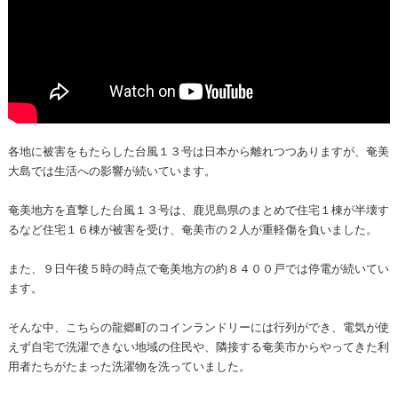
各地に被害をもたらした台風１３号は日本から離れつつありますが、奄美
大島では生活への影響が続いています。
奄美地方を直撃した台風１３号は、鹿児島県のまとめで住宅１棟が半壊す
るなど住宅１６棟が被害を受け、奄美市の２人が重軽傷を負いました。
また、９日午後５時の時点で奄美地方の約８４００戸では停電が続いてい
ます。
そんな中、こちらの龍郷町のコインランドリーには行列ができ、電気が使
えず自宅で洗濯できない地域の住民や、隣接する奄美市からやってきた利
用者たちがたまった洗濯物を洗っていました。