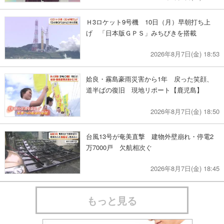
Ｈ3ロケット9号機 10日（月）早朝打ち上
げ 「日本版ＧＰＳ」みちびきを搭載
2026年8月7日(金) 18:53
姶良・霧島豪雨災害から1年 戻った笑顔、
道半ばの復旧 現地リポート【鹿児島】
2026年8月7日(金) 18:50
台風13号が奄美直撃 建物外壁崩れ・停電2
万7000戸 欠航相次ぐ
2026年8月7日(金) 18:45
もっと見る