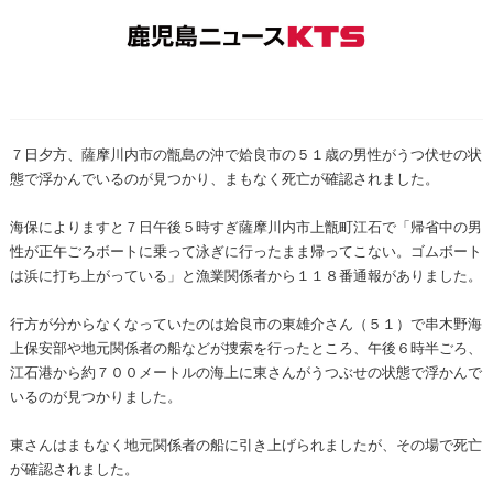
７日夕方、薩摩川内市の甑島の沖で姶良市の５１歳の男性がうつ伏せの状
態で浮かんでいるのが見つかり、まもなく死亡が確認されました。
海保によりますと７日午後５時すぎ薩摩川内市上甑町江石で「帰省中の男
性が正午ごろボートに乗って泳ぎに行ったまま帰ってこない。ゴムボート
は浜に打ち上がっている」と漁業関係者から１１８番通報がありました。
行方が分からなくなっていたのは姶良市の東雄介さん（５１）で串木野海
上保安部や地元関係者の船などが捜索を行ったところ、午後６時半ごろ、
江石港から約７００メートルの海上に東さんがうつぶせの状態で浮かんで
いるのが見つかりました。
東さんはまもなく地元関係者の船に引き上げられましたが、その場で死亡
が確認されました。