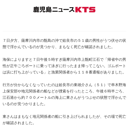
７日夕方、薩摩川内市の甑島の沖で姶良市の５１歳の男性がうつ伏せの状
態で浮かんでいるのが見つかり、まもなく死亡が確認されました。
海保によりますと７日午後５時すぎ薩摩川内市上甑町江石で「帰省中の男
性が正午ごろボートに乗って泳ぎに行ったまま帰ってこない。ゴムボート
は浜に打ち上がっている」と漁業関係者から１１８番通報がありました。
行方が分からなくなっていたのは姶良市の東雄介さん（５１）で串木野海
上保安部や地元関係者の船などが捜索を行ったところ、午後６時半ごろ、
江石港から約７００メートルの海上に東さんがうつぶせの状態で浮かんで
いるのが見つかりました。
東さんはまもなく地元関係者の船に引き上げられましたが、その場で死亡
が確認されました。