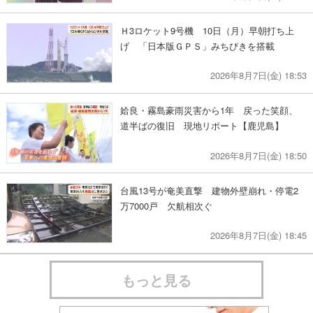
Ｈ3ロケット9号機 10日（月）早朝打ち上
げ 「日本版ＧＰＳ」みちびきを搭載
2026年8月7日(金) 18:53
姶良・霧島豪雨災害から1年 戻った笑顔、
道半ばの復旧 現地リポート【鹿児島】
2026年8月7日(金) 18:50
台風13号が奄美直撃 建物外壁崩れ・停電2
万7000戸 欠航相次ぐ
2026年8月7日(金) 18:45
もっと見る