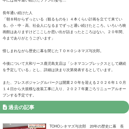
長年通い続けた人
「朝８時からずっといる（観るものを）４本くらい計画を立てて来てい
る。小・中・高、社会人になるまでずっと通い続けたところ。いろいろ映
画館はありますけどここしか思い出が詰まったところはない。２０年間、
今までありがとうございます」
惜しまれながら歴史に幕を閉じたＴＯＨＯシネマズ与次郎。
今後について大和リース鹿児島支店は「シネマコンプレックスとして継続
を予定している」とし、詳細は決まり次第発表するとしています。
また、フレスポジャングルパークは開業２０年を迎える２０２６年１０月
１４日から大規模な改装工事に入り、２０２７年夏ごろリニューアルオー
プンする予定です。
過去の記事
TOHOシネマズ与次郎 20年の歴史に幕 長