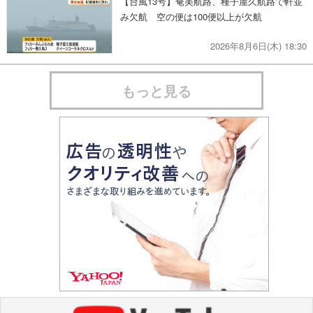
【台風13号】奄美航路、種子屋久航路で軒並
み欠航 空の便は100便以上が欠航
2026年8月6日(木) 18:30
もっと見る