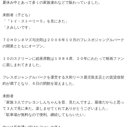
夏休み中とあって多くの家族連れなどで賑わっていました。
来館者（子ども）
「『トイ・ストーリー５』を見にきた」
「さみしいです」
ＴＯＨＯシネマズ与次郎は２００６年１０月のフレスポジャングルパーク
の開業とともにオープン。
１０のスクリーンに総座席数は１９８４席、２０年にわたって映画ファン
に親しまれてきました。
フレスポジャングルパークを運営する大和リース鹿児島支店との賃貸借契
約が満了となり、６日の閉館を迎えました。
来館者
「家族３人でクレヨンしんちゃんを昔、見たんですよ。最後だからと思っ
て３人で見に来た。楽しませてくれてありがとうございました」
「駐車場が無料なので便利。継続してもらいたい」
中には長年通い続けたファンの姿も…