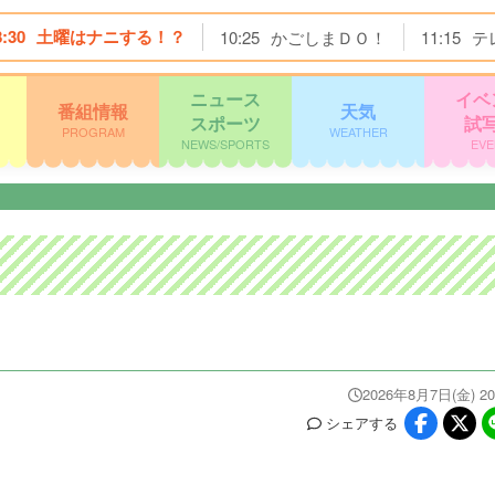
8:30
土曜はナニする！？
10:25
かごしまＤＯ！
11:15
テ
ニュース
イベ
番組情報
天気
スポーツ
試
PROGRAM
WEATHER
NEWS/SPORTS
EVE
2026年8月7日(金) 20
シェア
する