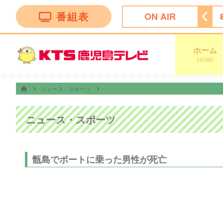
番組表
ON AIR
ング
5:30
ＴＨＥフィッシング
6:00
めざましどようび
ホーム
HOME
ニュース・スポーツ
ニュース・スポーツ
甑島でボートに乗った男性が死亡