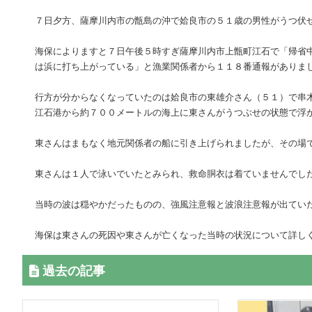
７日夕方、薩摩川内市の甑島の沖で姶良市の５１歳の男性がうつ伏
海保によりますと７日午後５時すぎ薩摩川内市上甑町江石で「帰省
は浜に打ち上がっている」と漁業関係者から１１８番通報がありま
行方が分からなくなっていたのは姶良市の東雄介さん（５１）で串
江石港から約７００メートルの海上に東さんがうつぶせの状態で浮
東さんはまもなく地元関係者の船に引き上げられましたが、その場
東さんは１人で泳いでいたとみられ、救命胴衣は着ていませんでし
当時の波は穏やかだったものの、強風注意報と波浪注意報が出てい
海保は東さんの死因や東さんが亡くなった当時の状況について詳し
過去の記事