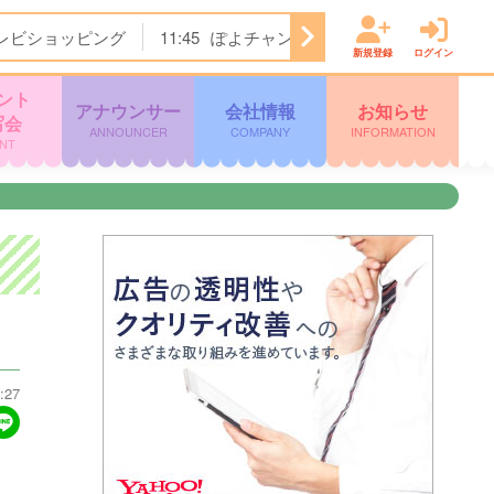
レビショッピング
11:45
ぽよチャンネル
11:50
ＦＮＮ Ｌ
新規登録
ログイン
ント
アナウンサー
会社情報
お知らせ
写会
ANNOUNCER
COMPANY
INFORMATION
NT
:27