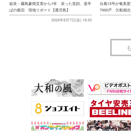
姶良・霧島豪雨災害から1年 戻った笑顔、道半
台風13号が奄美
ばの復旧 現地リポート【鹿児島】
7000戸 欠航相
2026年8月7日(金) 18:50