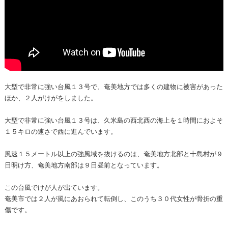
大型で非常に強い台風１３号で、奄美地方では多くの建物に被害があった
ほか、２人がけがをしました。
大型で非常に強い台風１３号は、久米島の西北西の海上を１時間におよそ
１５キロの速さで西に進んでいます。
風速１５メートル以上の強風域を抜けるのは、奄美地方北部と十島村が９
日明け方、奄美地方南部は９日昼前となっています。
この台風でけが人が出ています。
奄美市では２人が風にあおられて転倒し、このうち３０代女性が骨折の重
傷です。