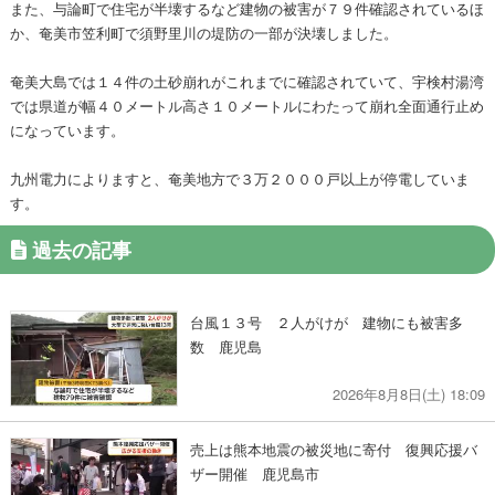
また、与論町で住宅が半壊するなど建物の被害が７９件確認されているほ
か、奄美市笠利町で須野里川の堤防の一部が決壊しました。
奄美大島では１４件の土砂崩れがこれまでに確認されていて、宇検村湯湾
では県道が幅４０メートル高さ１０メートルにわたって崩れ全面通行止め
になっています。
九州電力によりますと、奄美地方で３万２０００戸以上が停電していま
す。
過去の記事
台風１３号 ２人がけが 建物にも被害多
数 鹿児島
2026年8月8日(土) 18:09
売上は熊本地震の被災地に寄付 復興応援バ
ザー開催 鹿児島市