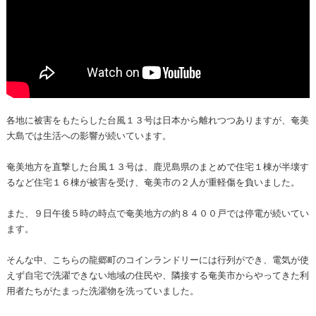
各地に被害をもたらした台風１３号は日本から離れつつありますが、奄美
大島では生活への影響が続いています。
奄美地方を直撃した台風１３号は、鹿児島県のまとめで住宅１棟が半壊す
るなど住宅１６棟が被害を受け、奄美市の２人が重軽傷を負いました。
また、９日午後５時の時点で奄美地方の約８４００戸では停電が続いてい
ます。
そんな中、こちらの龍郷町のコインランドリーには行列ができ、電気が使
えず自宅で洗濯できない地域の住民や、隣接する奄美市からやってきた利
用者たちがたまった洗濯物を洗っていました。