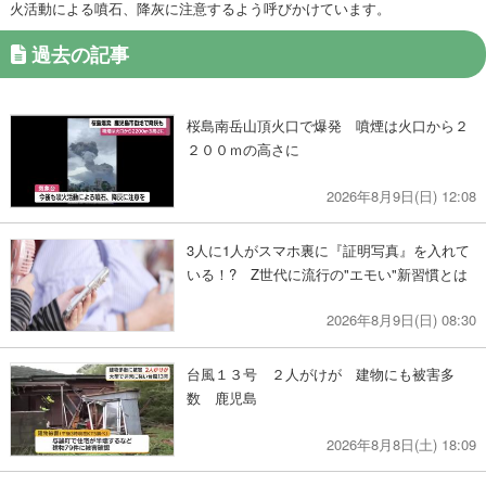
火活動による噴石、降灰に注意するよう呼びかけています。
過去の記事
桜島南岳山頂火口で爆発 噴煙は火口から２
２００ｍの高さに
2026年8月9日(日) 12:08
3人に1人がスマホ裏に『証明写真』を入れて
いる！? Z世代に流行の"エモい"新習慣とは
2026年8月9日(日) 08:30
台風１３号 ２人がけが 建物にも被害多
数 鹿児島
2026年8月8日(土) 18:09