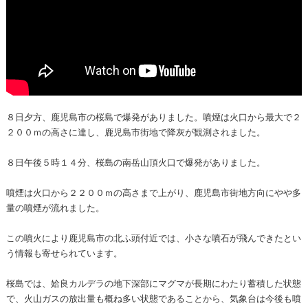
８日夕方、鹿児島市の桜島で爆発がありました。噴煙は火口から最大で２
２００ｍの高さに達し、鹿児島市街地で降灰が観測されました。
８日午後５時１４分、桜島の南岳山頂火口で爆発がありました。
噴煙は火口から２２００ｍの高さまで上がり、鹿児島市街地方向にやや多
量の噴煙が流れました。
この噴火により鹿児島市の北ふ頭付近では、小さな噴石が飛んできたとい
う情報も寄せられています。
桜島では、姶良カルデラの地下深部にマグマが長期にわたり蓄積した状態
で、火山ガスの放出量も概ね多い状態であることから、気象台は今後も噴