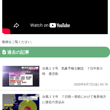
動画をご覧ください。
過去の記事
台風１３号 気象予報士解説 ７日午前０
時 鹿児島
2026年8月7日(金) 00:18
台風１３号 ７日朝～昼前にかけて奄美地方
に接近の見込み