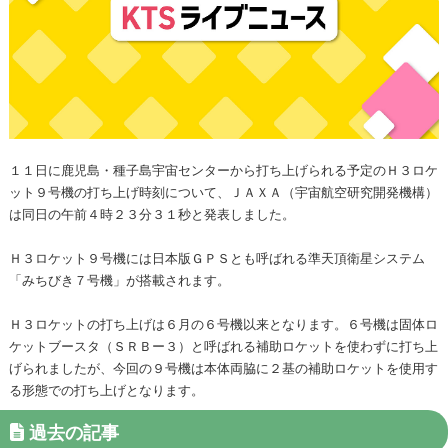
１１日に鹿児島・種子島宇宙センターから打ち上げられる予定のＨ３ロケ
ット９号機の打ち上げ時刻について、ＪＡＸＡ（宇宙航空研究開発機構）
は同日の午前４時２３分３１秒と発表しました。
Ｈ３ロケット９号機には日本版ＧＰＳとも呼ばれる準天頂衛星システム
「みちびき７号機」が搭載されます。
Ｈ３ロケットの打ち上げは６月の６号機以来となります。６号機は固体ロ
ケットブースタ（ＳＲＢー３）と呼ばれる補助ロケットを使わずに打ち上
げられましたが、今回の９号機は本体両脇に２基の補助ロケットを使用す
る形態での打ち上げとなります。
過去の記事