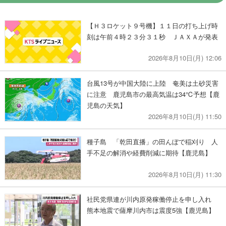
【Ｈ３ロケット９号機】１１日の打ち上げ時
刻は午前４時２３分３１秒 ＪＡＸＡが発表
2026年8月10日(月) 12:06
台風13号が中国大陸に上陸 奄美は土砂災害
に注意 鹿児島市の最高気温は34℃予想【鹿
児島の天気】
2026年8月10日(月) 11:50
種子島 「乾田直播」の田んぼで稲刈り 人
手不足の解消や経費削減に期待【鹿児島】
2026年8月10日(月) 11:30
社民党県連が川内原発稼働停止を申し入れ
熊本地震で薩摩川内市は震度5強【鹿児島】