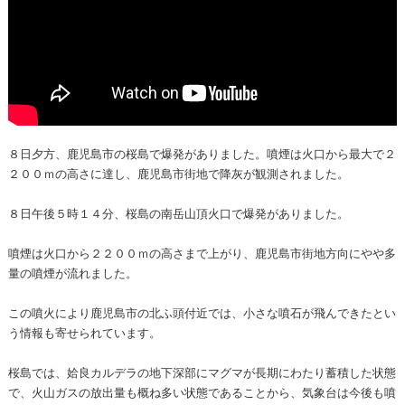
８日夕方、鹿児島市の桜島で爆発がありました。噴煙は火口から最大で２
２００ｍの高さに達し、鹿児島市街地で降灰が観測されました。
８日午後５時１４分、桜島の南岳山頂火口で爆発がありました。
噴煙は火口から２２００ｍの高さまで上がり、鹿児島市街地方向にやや多
量の噴煙が流れました。
この噴火により鹿児島市の北ふ頭付近では、小さな噴石が飛んできたとい
う情報も寄せられています。
桜島では、姶良カルデラの地下深部にマグマが長期にわたり蓄積した状態
で、火山ガスの放出量も概ね多い状態であることから、気象台は今後も噴