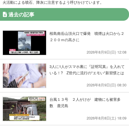
火活動による噴石、降灰に注意するよう呼びかけています。
過去の記事
桜島南岳山頂火口で爆発 噴煙は火口から２
２００ｍの高さに
2026年8月9日(日) 12:08
3人に1人がスマホ裏に『証明写真』を入れて
いる！? Z世代に流行の"エモい"新習慣とは
2026年8月9日(日) 08:30
台風１３号 ２人がけが 建物にも被害多
数 鹿児島
2026年8月8日(土) 18:09