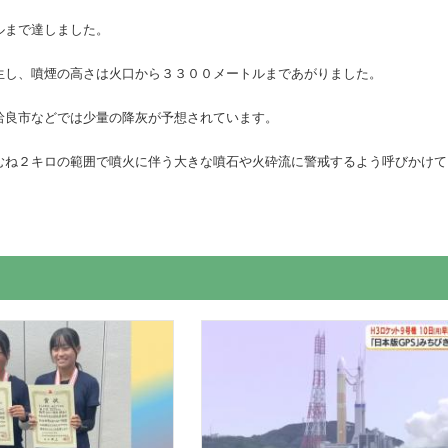
ルまで達しました。
生し、噴煙の高さは火口から３３００メートルまであがりました。
姶良市などでは少量の降灰が予想されています。
むね２キロの範囲で噴火に伴う大きな噴石や火砕流に警戒するよう呼びかけて