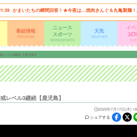
21:39
かまいたちの瞬間回答！★今夜は…焼肉きんぐ＆丸亀製麺！
ニュース
イベ
番組情報
天気
スポーツ
試
PROGRAM
WEATHER
NEWS/SPORTS
EVE
警戒レベル3継続【鹿児島】
警戒レベル3継続【鹿児島】
2025年7月17日(木) 18
シェア
する