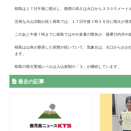
桜島は１７日午後に噴火し、噴煙の高さは火口から３３００メート
活発な火山活動が続く桜島では、１７日午後１時２８分に噴火が発
このあと午後７時までに桜島ではやや多量の降灰が、薩摩川内市や
桜島は山体が膨張した状態が続いていて、気象台は、火口からおお
ます。
桜島の噴火警戒レベルは入山規制の「３」が継続しています。
過去の記事