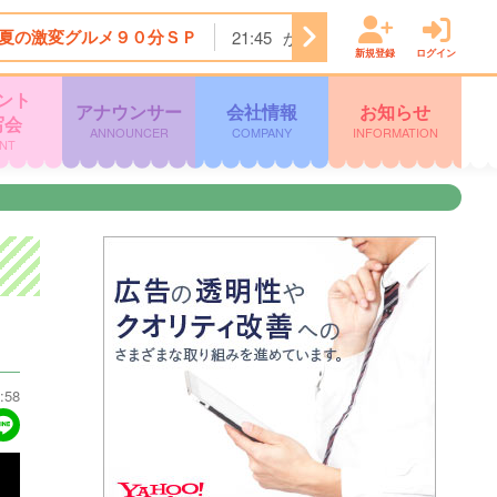
夏の激変グルメ９０分ＳＰ
21:45
かまいたちの瞬間回答！〜
新規登録
ログイン
ント
アナウンサー
会社情報
お知らせ
写会
ANNOUNCER
COMPANY
INFORMATION
NT
:58