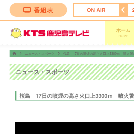
番組表
ON AIR
安田Ｊ１リーグ開幕戦 横浜Ｆ・マリノス×鹿島アントラーズ
ホーム
HOME
ニュース・スポーツ
桜島 17日の噴煙の高さ火口上3300ｍ 噴火
ニュース・スポーツ
桜島 17日の噴煙の高さ火口上3300ｍ 噴火