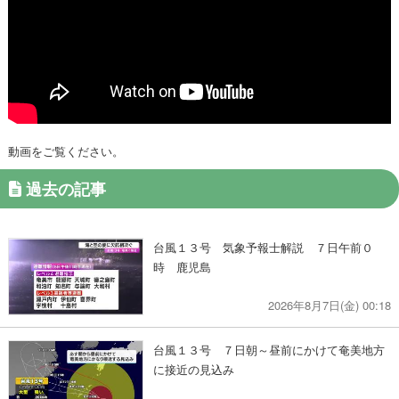
動画をご覧ください。
過去の記事
台風１３号 気象予報士解説 ７日午前０
時 鹿児島
2026年8月7日(金) 00:18
台風１３号 ７日朝～昼前にかけて奄美地方
に接近の見込み