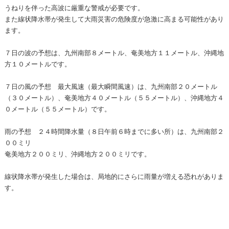
うねりを伴った高波に厳重な警戒が必要です。
また線状降水帯が発生して大雨災害の危険度が急激に高まる可能性があり
ます。
７日の波の予想は、九州南部８メートル、奄美地方１１メートル、沖縄地
方１０メートルです。
７日の風の予想 最大風速（最大瞬間風速）は、九州南部２０メートル
（３０メートル）、奄美地方４０メートル（５５メートル）、沖縄地方４
０メートル（５５メートル）です。
雨の予想 ２４時間降水量（８日午前６時までに多い所）は、九州南部２
００ミリ
奄美地方２００ミリ、沖縄地方２００ミリです。
線状降水帯が発生した場合は、局地的にさらに雨量が増える恐れがありま
す。