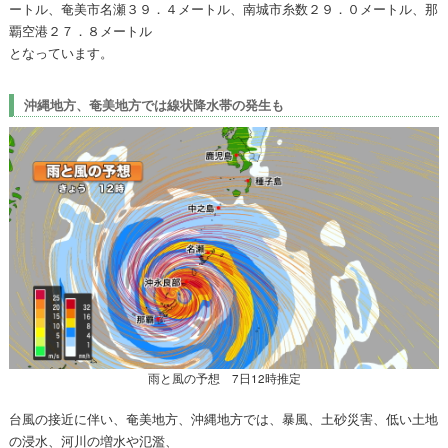
ートル、奄美市名瀬３９．４メートル、南城市糸数２９．０メートル、那
覇空港２７．８メートル
となっています。
沖縄地方、奄美地方では線状降水帯の発生も
雨と風の予想 7日12時推定
台風の接近に伴い、奄美地方、沖縄地方では、暴風、土砂災害、低い土地
の浸水、河川の増水や氾濫、