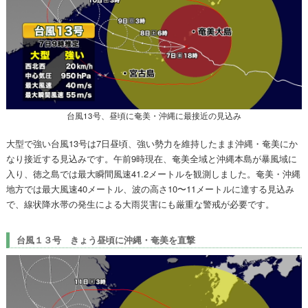
台風13号、昼頃に奄美・沖縄に最接近の見込み
大型で強い台風13号は7日昼頃、強い勢力を維持したまま沖縄・奄美にか
なり接近する見込みです。午前9時現在、奄美全域と沖縄本島が暴風域に
入り、徳之島では最大瞬間風速41.2メートルを観測しました。奄美・沖縄
地方では最大風速40メートル、波の高さ10〜11メートルに達する見込み
で、線状降水帯の発生による大雨災害にも厳重な警戒が必要です。
台風１３号 きょう昼頃に沖縄・奄美を直撃