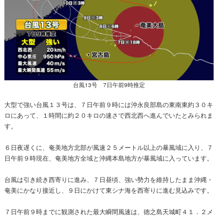
台風13号 7日午前9時推定
大型で強い台風１３号は、７日午前９時には沖永良部島の東南東約３０キ
ロにあって、１時間に約２０キロの速さで西北西へ進んでいたとみられま
す。
６日夜遅くに、奄美地方北部が風速２５メートル以上の暴風域に入り、７
日午前９時現在、奄美地方全域と沖縄本島地方が暴風域に入っています。
台風は引き続き西寄りに進み、７日昼頃、強い勢力を維持したまま沖縄・
奄美にかなり接近し、９日にかけて東シナ海を西寄りに進む見込みです。
７日午前９時までに観測された最大瞬間風速は、徳之島天城町４１．２メ