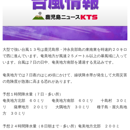
大型で強い台風１３号は鹿児島県・沖永良部島の東南東を時速約２０キロ
で西に進んでいます。奄美地方が風速２５メートル以上の暴風域に入って
います。台風は７日の日中、奄美地方南部を通過する見込みです。
奄美地方では７日夜のはじめ頃にかけて、線状降水帯が発生して大雨災害
の危険度が急激に高まる恐れがあります。
予想１時間降水量（７日・多い所）
奄美地方北部 ６０ミリ 奄美地方南部 ６０ミリ 十島村 ３０ミ
リ 薩摩地方 ２０ミリ 大隅地方 ３０ミリ 種子島・屋久島地
方 ３０ミリ
予想２４時間降水量（８日朝まで・多い所）奄美地方北部 ２００ミ