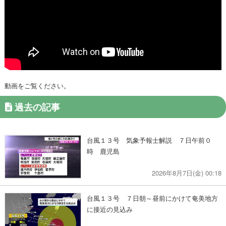
動画をご覧ください。
過去の記事
台風１３号 気象予報士解説 ７日午前０
時 鹿児島
2026年8月7日(金) 00:18
台風１３号 ７日朝～昼前にかけて奄美地方
に接近の見込み