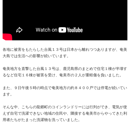
各地に被害をもたらした台風１３号は日本から離れつつありますが、奄美
大島では生活への影響が続いています。
奄美地方を直撃した台風１３号は、鹿児島県のまとめで住宅１棟が半壊す
るなど住宅１６棟が被害を受け、奄美市の２人が重軽傷を負いました。
また、９日午後５時の時点で奄美地方の約８４００戸では停電が続いてい
ます。
そんな中、こちらの龍郷町のコインランドリーには行列ができ、電気が使
えず自宅で洗濯できない地域の住民や、隣接する奄美市からやってきた利
用者たちがたまった洗濯物を洗っていました。