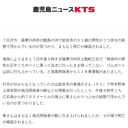
７日夕方、薩摩川内市の甑島の沖で姶良市の５１歳の男性がうつ伏せの状
態で浮かんでいるのが見つかり、まもなく死亡が確認されました。
海保によりますと７日午後５時すぎ薩摩川内市上甑町江石で「帰省中の男
性が正午ごろボートに乗って泳ぎに行ったまま帰ってこない。ゴムボート
は浜に打ち上がっている」と漁業関係者から１１８番通報がありました。
行方が分からなくなっていたのは姶良市の東雄介さん（５１）で串木野海
上保安部や地元関係者の船などが捜索を行ったところ、午後６時半ごろ、
江石港から約７００メートルの海上に東さんがうつぶせの状態で浮かんで
いるのが見つかりました。
東さんはまもなく地元関係者の船に引き上げられましたが、その場で死亡
が確認されました。