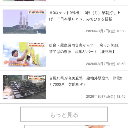
Ｈ3ロケット9号機 10日（月）早朝打ち上
げ 「日本版ＧＰＳ」みちびきを搭載
2026年8月7日(金) 18:53
姶良・霧島豪雨災害から1年 戻った笑顔、
道半ばの復旧 現地リポート【鹿児島】
2026年8月7日(金) 18:50
台風13号が奄美直撃 建物外壁崩れ・停電2
万7000戸 欠航相次ぐ
2026年8月7日(金) 18:45
もっと見る