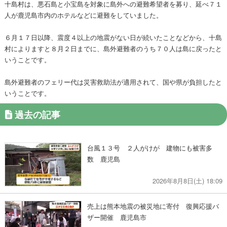
十島村は、悪石島と小宝島を対象に島外への避難希望者を募り、延べ７１
人が鹿児島市内のホテルなどに避難をしていました。
６月１７日以降、震度４以上の地震がない日が続いたことなどから、十島
村によりますと８月２日までに、島外避難者のうち７０人は島に戻ったと
いうことです。
島外避難者のフェリー代は災害救助法が適用されて、国や県が負担したと
いうことです。
過去の記事
台風１３号 ２人がけが 建物にも被害多
数 鹿児島
2026年8月8日(土) 18:09
売上は熊本地震の被災地に寄付 復興応援バ
ザー開催 鹿児島市