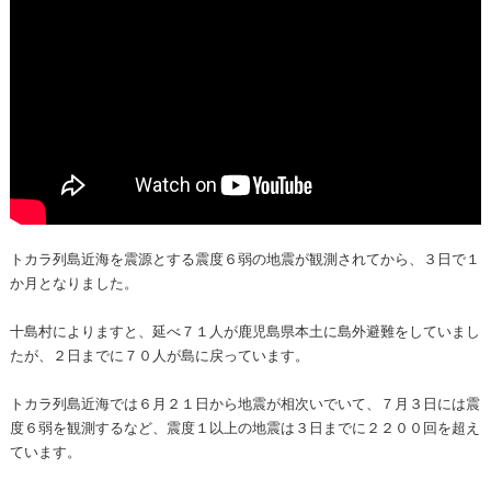
トカラ列島近海を震源とする震度６弱の地震が観測されてから、３日で１
か月となりました。
十島村によりますと、延べ７１人が鹿児島県本土に島外避難をしていまし
たが、２日までに７０人が島に戻っています。
トカラ列島近海では６月２１日から地震が相次いでいて、７月３日には震
度６弱を観測するなど、震度１以上の地震は３日までに２２００回を超え
ています。