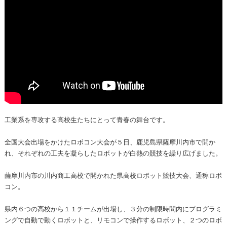
工業系を専攻する高校生たちにとって青春の舞台です。
全国大会出場をかけたロボコン大会が５日、鹿児島県薩摩川内市で開か
れ、それぞれの工夫を凝らしたロボットが白熱の競技を繰り広げました。
薩摩川内市の川内商工高校で開かれた県高校ロボット競技大会、通称ロボ
コン。
県内６つの高校から１１チームが出場し、３分の制限時間内にプログラミ
ングで自動で動くロボットと、リモコンで操作するロボット、２つのロボ