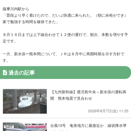
薩摩川内駅から
「普段より早く着けたので、だいぶ快適に来られた。（朝に余裕ができ）
家で勉強する時間を確保できた」
８月１６日までは上下線合わせて１２便の運行で、順次、本数を増やす予
定です。
一方、新水俣ー熊本間について、ＪＲは８月中に再開時期を示す方針で
す。
過去の記事
【九州新幹線】鹿児島中央～新水俣の運転再
開 熊本地震で見合わせ
2026年8月7日(金) 11:25
台風13号 奄美地方に最接近か 線状降水帯