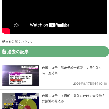
動画をご覧ください。
過去の記事
台風１３号 気象予報士解説 ７日午前０
時 鹿児島
2026年8月7日(金) 00:18
台風１３号 ７日朝～昼前にかけて奄美地方
に接近の見込み