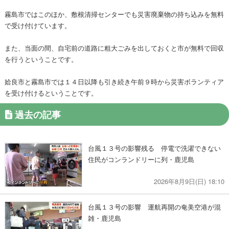
霧島市ではこのほか、敷根清掃センターでも災害廃棄物の持ち込みを無料
で受け付けています。
また、当面の間、自宅前の道路に粗大ごみを出しておくと市が無料で回収
を行うということです。
姶良市と霧島市では１４日以降も引き続き午前９時から災害ボランティア
を受け付けるということです。
過去の記事
台風１３号の影響残る 停電で洗濯できない
住民がコンランドリーに列・鹿児島
2026年8月9日(日) 18:10
台風１３号の影響 運航再開の奄美空港が混
雑・鹿児島