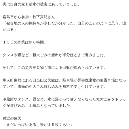
実は自身の家も断水の被害にあっていました。
霧島市から参加・竹下真紀さん
「被災地の人の気持ちが少しだが分かった。自分のことのように思う。涙
が出る」
１３日の作業は約６時間。
タンスや畳など、粗大ごみの搬出が半分ほどまで進みました。
そして、この災害廃棄物も市による回収が進められています。
隼人町東郷にある日当山公民館は、駐車場が災害廃棄物の仮置き場になっ
ていて、市民の粗大ごみ持ち込みを無料で受け付けています。
冷蔵庫やタンス、畳など、水に浸かって使えなくなった粗大ごみをトラッ
クが運び込み、山積みとなっていました。
付近の住民
「まだいっぱいある 畳が１５枚くらい」