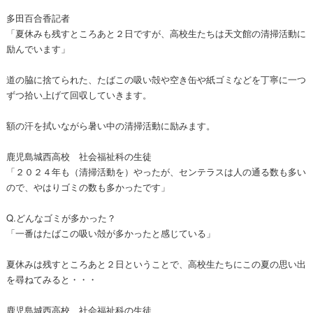
多田百合香記者
「夏休みも残すところあと２日ですが、高校生たちは天文館の清掃活動に
励んでいます」
道の脇に捨てられた、たばこの吸い殻や空き缶や紙ゴミなどを丁寧に一つ
ずつ拾い上げて回収していきます。
額の汗を拭いながら暑い中の清掃活動に励みます。
鹿児島城西高校 社会福祉科の生徒
「２０２４年も（清掃活動を）やったが、センテラスは人の通る数も多い
ので、やはりゴミの数も多かったです」
Q.どんなゴミが多かった？
「一番はたばこの吸い殻が多かったと感じている」
夏休みは残すところあと２日ということで、高校生たちにこの夏の思い出
を尋ねてみると・・・
鹿児島城西高校 社会福祉科の生徒