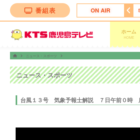
番組表
ON AIR
ッピング
4:55
ビタブリッドジャパンテレビショッピング
ホーム
HOME
ニュース・スポーツ
ニュース・スポーツ
台風１３号 気象予報士解説 ７日午前０時 