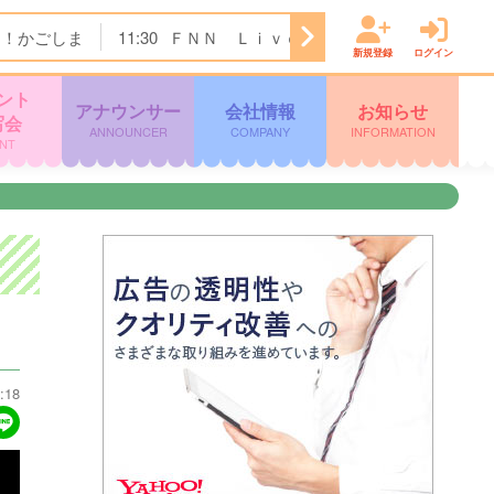
ク！かごしま
11:30
ＦＮＮ Ｌｉｖｅ Ｎｅｗｓ ｄａｙｓ
新規登録
ログイン
ント
アナウンサー
会社情報
お知らせ
写会
ANNOUNCER
COMPANY
INFORMATION
NT
:18