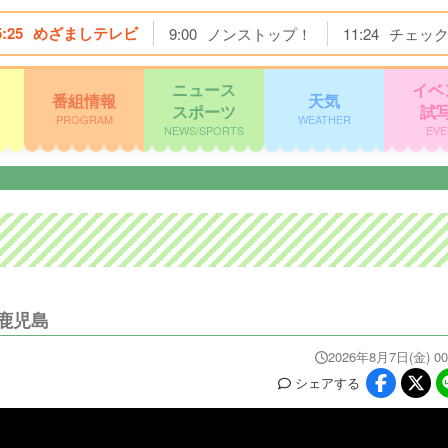
5:25
めざましテレビ
9:00
ノンストップ！
11:24
チェッ
ニュース
イベ
番組情報
天気
スポーツ
試
PROGRAM
WEATHER
NEWS/SPORTS
EVE
鹿児島
2026年8月7日(金) 00
シェア
する