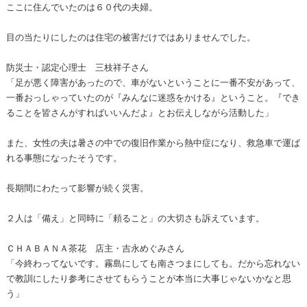
ここに住んでいたのは６０代の夫婦。
目の当たりにしたのは住宅の被害だけではありませんでした。
防災士・認定心理士 三枝祥子さん
「足が悪く障害があったので、車がないということに一番不安があって、
一番おっしゃっていたのが『みんなに迷惑をかける』ということ。『でき
ることを皆さんがすればいいんだよ』とお伝えしながら活動した」
また、女性の夫は暑さの中での復旧作業から熱中症になり、救急車で運ば
れる事態になったそうです。
長期間にわたって影響が続く災害。
２人は「備え」と同時に「頼ること」の大切さも訴えています。
ＣＨＡＢＡＮＡ茶花 店主・吉永めぐみさん
「今終わってないです。霧島にしても南さつまにしても。だから忘れない
で教訓にしたり参考にさせてもらうことが本当に大事じゃないかなと思
う」