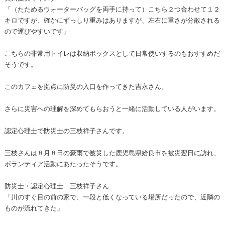
「（たためるウォーターバッグを両手に持って）こちら２つ合わせて１２
キロですが、確かにずっしり重みはありますが、左右に重さが分散される
ので運びやすいです」
こちらの非常用トイレは収納ボックスとして日常使いするのもおすすめだ
そうです。
このカフェを拠点に防災の入口を作ってきた吉永さん。
さらに災害への理解を深めてもらおうと一緒に活動している人がいます。
認定心理士で防災士の三枝祥子さんです。
三枝さんは８月８日の豪雨で被災した鹿児島県姶良市を被災翌日に訪れ、
ボランティア活動にあたったそうです。
防災士・認定心理士 三枝祥子さん
「川のすぐ目の前の家で、一段と低くなっている場所だったので、近隣の
ものが流れてきた」