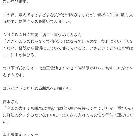
ズが並びます。
この夏、県内ではさまざまな災害が相次ぎましたが、普段の生活に取り入
れやすい防災グッズを聞いてみました。
ＣＨＡＢＡＮＡ茶花 店主・吉永めぐみさん
「ここがガラスじゃなくて強化ポリになっているので、割れにくいし危な
くない。普段から習慣にしていて使っていると、いざというときにまずは
ここに手が伸びる」
つり下げ式のライトは単三電池３本で２４時間明かりをともすことができ
るそうです。
コンパクトにたためる断水への備えも。
吉永さん
「今回の大雨でも断水の地域では給水車から持ってきていたが、重たいの
に灯油のタンクみたいなものに、たくさん入れても女性や子供は運びにく
い」
美川愛実キャスター