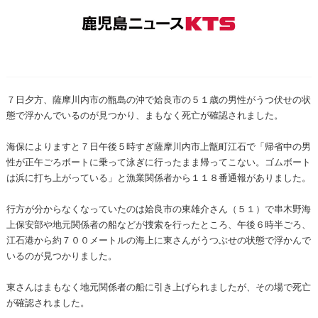
７日夕方、薩摩川内市の甑島の沖で姶良市の５１歳の男性がうつ伏せの状
態で浮かんでいるのが見つかり、まもなく死亡が確認されました。
海保によりますと７日午後５時すぎ薩摩川内市上甑町江石で「帰省中の男
性が正午ごろボートに乗って泳ぎに行ったまま帰ってこない。ゴムボート
は浜に打ち上がっている」と漁業関係者から１１８番通報がありました。
行方が分からなくなっていたのは姶良市の東雄介さん（５１）で串木野海
上保安部や地元関係者の船などが捜索を行ったところ、午後６時半ごろ、
江石港から約７００メートルの海上に東さんがうつぶせの状態で浮かんで
いるのが見つかりました。
東さんはまもなく地元関係者の船に引き上げられましたが、その場で死亡
が確認されました。