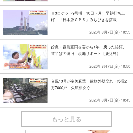
Ｈ3ロケット9号機 10日（月）早朝打ち上
げ 「日本版ＧＰＳ」みちびきを搭載
2026年8月7日(金) 18:53
姶良・霧島豪雨災害から1年 戻った笑顔、
道半ばの復旧 現地リポート【鹿児島】
2026年8月7日(金) 18:50
台風13号が奄美直撃 建物外壁崩れ・停電2
万7000戸 欠航相次ぐ
2026年8月7日(金) 18:45
もっと見る