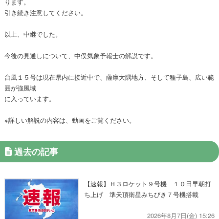
ります。
引き続き注意してください。
以上、中継でした。
今後の見通しについて、中俣気象予報士の解説です。
台風１５号は現在県内に接近中で、薩摩大隅地方、そして種子島、広い範
囲が強風域
に入っています。
※詳しい解説の内容は、動画をご覧ください。
過去の記事
【速報】Ｈ３ロケット９号機 １０日早朝打
ち上げ 準天頂衛星みちびき７号機搭載
2026年8月7日(金) 15:26