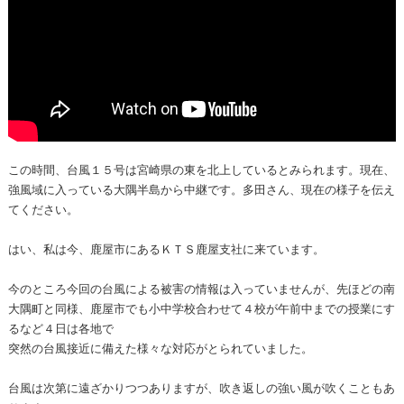
この時間、台風１５号は宮崎県の東を北上しているとみられます。現在、
強風域に入っている大隅半島から中継です。多田さん、現在の様子を伝え
てください。
はい、私は今、鹿屋市にあるＫＴＳ鹿屋支社に来ています。
今のところ今回の台風による被害の情報は入っていませんが、先ほどの南
大隅町と同様、鹿屋市でも小中学校合わせて４校が午前中までの授業にす
るなど４日は各地で
突然の台風接近に備えた様々な対応がとられていました。
台風は次第に遠ざかりつつありますが、吹き返しの強い風が吹くこともあ