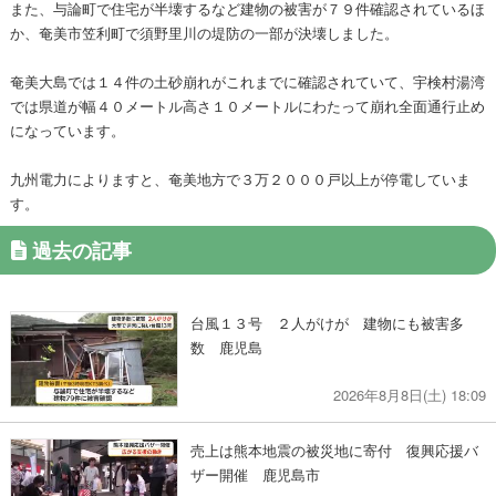
また、与論町で住宅が半壊するなど建物の被害が７９件確認されているほ
か、奄美市笠利町で須野里川の堤防の一部が決壊しました。
奄美大島では１４件の土砂崩れがこれまでに確認されていて、宇検村湯湾
では県道が幅４０メートル高さ１０メートルにわたって崩れ全面通行止め
になっています。
九州電力によりますと、奄美地方で３万２０００戸以上が停電していま
す。
過去の記事
台風１３号 ２人がけが 建物にも被害多
数 鹿児島
2026年8月8日(土) 18:09
売上は熊本地震の被災地に寄付 復興応援バ
ザー開催 鹿児島市