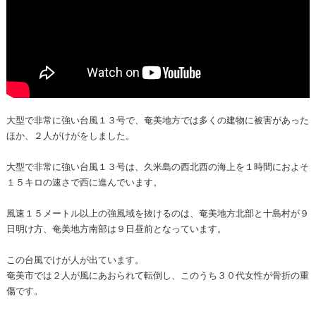
大型で非常に強い台風１３号で、奄美地方では多くの建物に被害があった
ほか、２人がけがをしました。
大型で非常に強い台風１３号は、久米島の西北西の海上を１時間におよそ
１５キロの速さで西に進んでいます。
風速１５メートル以上の強風域を抜けるのは、奄美地方北部と十島村が９
日明け方、奄美地方南部は９日昼前となっています。
この台風でけが人が出ています。
奄美市では２人が風にあおられて転倒し、このうち３０代女性が骨折の重
傷です。